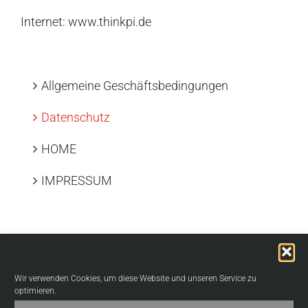
Internet:
www.thinkpi.de
Allgemeine Geschäftsbedingungen
Datenschutz
HOME
IMPRESSUM
Suche
nach:
Wir verwenden Cookies, um diese Website und unseren Service zu
optimieren.